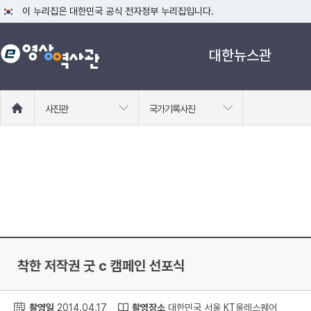
이 누리집은 대한민국 공식 전자정부 누리집입니다.
공식 누리집 주소 확인하기
대한뉴스관
go.kr 주소를 사용하는 누리집은 대한민국 정부기관이 관리하는 누리집입니다
이밖에 or.kr 또는 .kr등 다른 도메인 주소를 사용하고 있다면 아래 URL에
운영중인 공식 누리집보기
홈
사진관
국가기록사진
으
로
이
동
착한 저작권 굿 c 캠페인 선포식
촬영일
2014.04.17
촬영장소
대한민국 서울 KT올레스퀘어