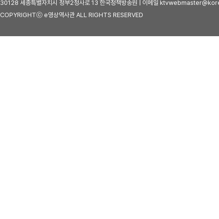
30128 세종특별자치시 정부2청사로 13 한국정책방송원 | 이메일 ktvwebmaster@kore
COPYRIGHTⓒ e영상역사관 ALL RIGHTS RESERVED