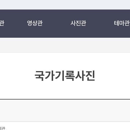
관
영상관
사진관
테마관
 누리집입니다.
 아래 URL에서 도메인 주소를 확인해 보세요
국가기록사진
회관