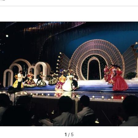
1
/ 5