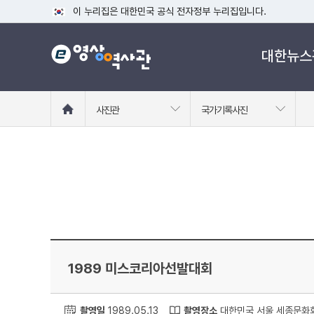
이 누리집은 대한민국 공식 전자정부 누리집입니다.
공식 누리집 주소 확인하기
대한뉴스
go.kr 주소를 사용하는 누리집은 대한민국 정부기관이 관리하는
이밖에 or.kr 또는 .kr등 다른 도메인 주소를 사용하고 있다면
운영중인 공식 누리집보기
홈
사진관
국가기록사진
으
로
이
동
1989 미스코리아선발대회
촬영일
1989.05.13
촬영장소
대한민국 서울 세종문화