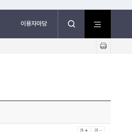
이용자마당
프
린
트
하
기
가
가