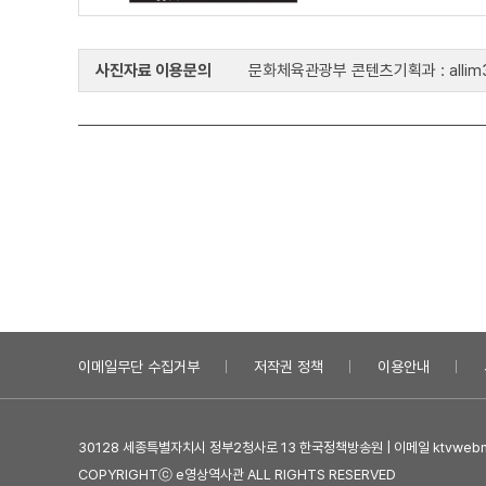
사진자료 이용문의
문화체육관광부 콘텐츠기획과 : allim33
이메일무단 수집거부
저작권 정책
이용안내
30128 세종특별자치시 정부2청사로 13 한국정책방송원 | 이메일 ktvwebma
COPYRIGHTⓒ e영상역사관 ALL RIGHTS RESERVED