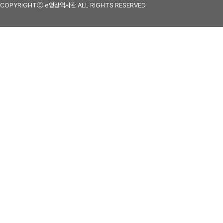
COPYRIGHTⓒ e영상역사관 ALL RIGHTS RESERVED