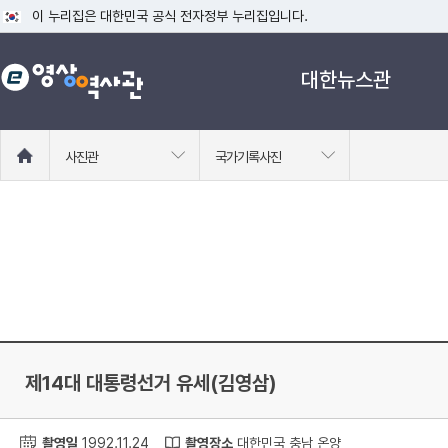
이 누리집은 대한민국 공식 전자정부 누리집입니다.
공식 누리집 주소 확인하기
대한뉴스관
go.kr 주소를 사용하는 누리집은 대한민국 정부기관이 관리하는 누리집입니다
이밖에 or.kr 또는 .kr등 다른 도메인 주소를 사용하고 있다면 아래 URL에
운영중인 공식 누리집보기
홈
사진관
국가기록사진
으
로
이
동
제14대 대통령선거 유세(김영삼)
촬영일
1992.11.24
촬영장소
대한민국 충남 온양