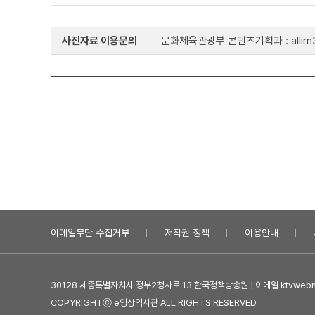
사진자료 이용문의
문화체육관광부 콘텐츠기획과 : allim33
이메일무단 수집거부
저작권 정책
이용안내
30128 세종특별자치시 정부2청사로 13 한국정책방송원 | 이메일 ktvwebma
COPYRIGHTⓒ e영상역사관 ALL RIGHTS RESERVED