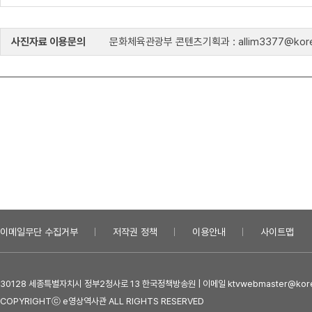
사진자료 이용문의
문화체육관광부 콘텐츠기획과 : allim3377@kore
이메일무단 수집거부
저작권 정책
이용안내
사이트맵
30128 세종특별자치시 정부2청사로 13 한국정책방송원 | 이메일 ktvwebmaster@kore
COPYRIGHTⓒ e영상역사관 ALL RIGHTS RESERVED