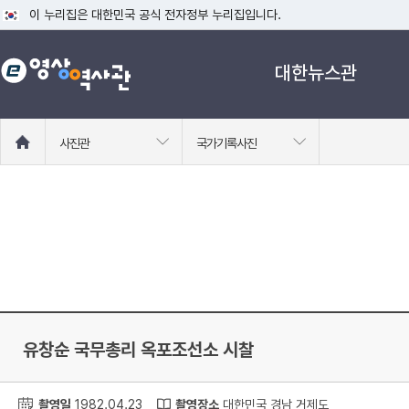
이 누리집은 대한민국 공식 전자정부 누리집입니다.
공식 누리집 주소 확인하기
대한뉴스관
go.kr 주소를 사용하는 누리집은 대한민국 정부기관이 관리하는 누리집입니다
이밖에 or.kr 또는 .kr등 다른 도메인 주소를 사용하고 있다면 아래 URL에
운영중인 공식 누리집보기
홈
사진관
국가기록사진
으
로
이
동
유창순 국무총리 옥포조선소 시찰
촬영일
1982.04.23
촬영장소
대한민국 경남 거제도