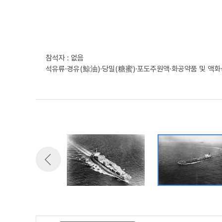
참석자 : 없음
석유류·경유(鯨油)·당밀(糖蜜)·포도주원액·화공약품 및 액화