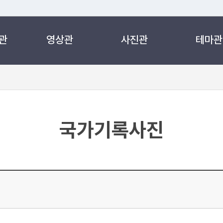
관
영상관
사진관
테마관
 누리집입니다.
 아래 URL에서 도메인 주소를 확인해 보세요
국가기록사진