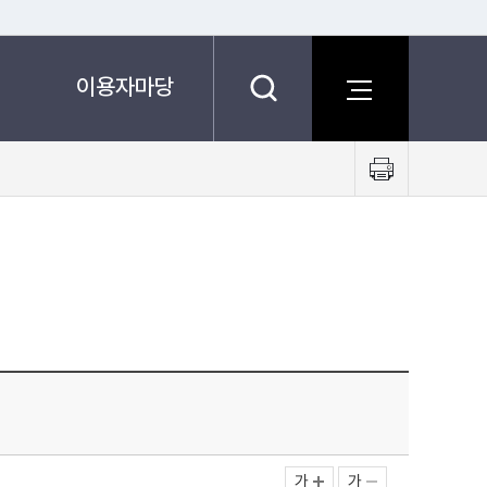
이용자마당
프
린
트
하
기
가
가