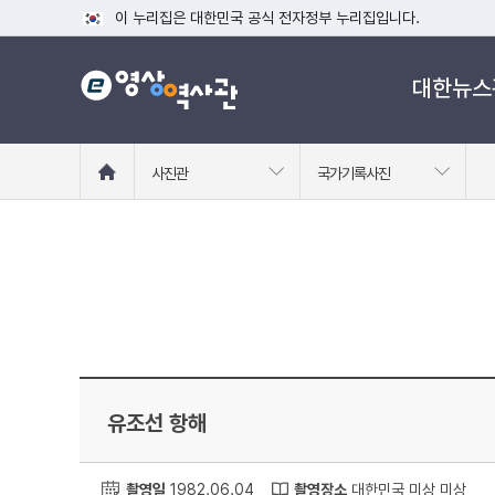
이 누리집은 대한민국 공식 전자정부 누리집입니다.
공식 누리집 주소 확인하기
대한뉴스
go.kr 주소를 사용하는 누리집은 대한민국 정부기관이 관리하는
이밖에 or.kr 또는 .kr등 다른 도메인 주소를 사용하고 있다면
운영중인 공식 누리집보기
홈
사진관
국가기록사진
으
로
이
동
유조선 항해
촬영일
1982.06.04
촬영장소
대한민국 미상 미상