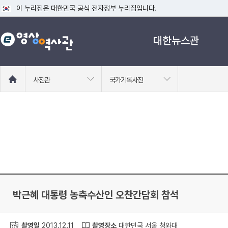
이 누리집은 대한민국 공식 전자정부 누리집입니다.
공식 누리집 주소 확인하기
대한뉴스관
go.kr 주소를 사용하는 누리집은 대한민국 정부기관이 관리하는 누리집입니다
이밖에 or.kr 또는 .kr등 다른 도메인 주소를 사용하고 있다면 아래 URL에
운영중인 공식 누리집보기
홈
사진관
국가기록사진
으
로
이
동
박근혜 대통령 농축수산인 오찬간담회 참석
촬영일
2013.12.11
촬영장소
대한민국 서울 청와대