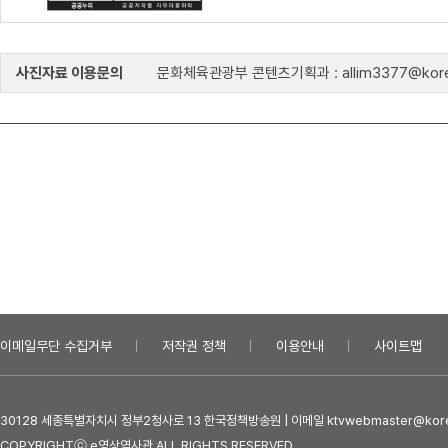
사진자료 이용문의
문화체육관광부 콘텐츠기획과 : allim3377@kore
이메일무단 수집거부
저작권 정책
이용안내
사이트맵
30128 세종특별자치시 정부2청사로 13 한국정책방송원 | 이메일 ktvwebmaster@kore
COPYRIGHTⓒ e영상역사관 ALL RIGHTS RESERVED