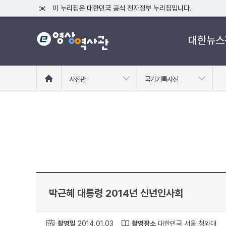
이 누리집은 대한민국 공식 전자정부 누리집입니다.
공식 누리집 주소 확인하기
대한뉴스
go.kr 주소를 사용하는 누리집은 대한민국 정부기관이 관리하는
이밖에 or.kr 또는 .kr등 다른 도메인 주소를 사용하고 있다면
운영중인 공식 누리집보기
홈
사진관
국가기록사진
으
로
이
동
박근혜 대통령 2014년 신년인사회
촬영일
2014.01.03
촬영장소
대한민국 서울 청와대