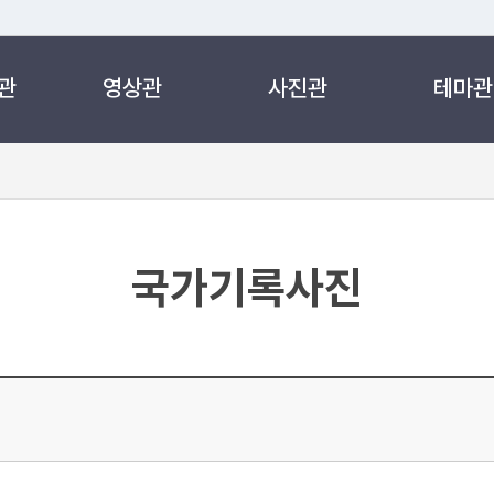
관
영상관
사진관
테마관
 누리집입니다.
 아래 URL에서 도메인 주소를 확인해 보세요
국가기록사진