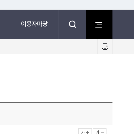
이용자마당
프
린
트
하
기
가
가