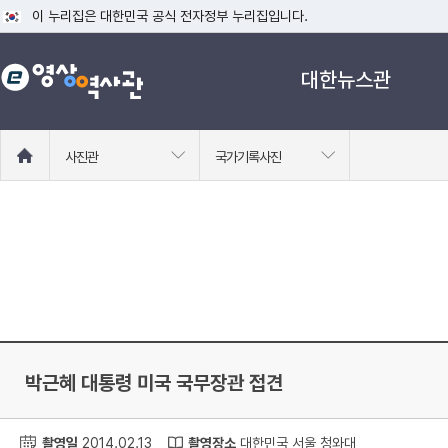
이 누리집은 대한민국 공식 전자정부 누리집입니다.
공식 누리집 주소 확인하기
대한뉴스관
go.kr 주소를 사용하는 누리집은 대한민국 정부기관이 관리하는 누리집입니다
이밖에 or.kr 또는 .kr등 다른 도메인 주소를 사용하고 있다면 아래 URL에
운영중인 공식 누리집보기
홈
사진관
국가기록사진
으
로
이
동
박근혜 대통령 미국 국무장관 접견
촬영일
2014.02.13
촬영장소
대한민국 서울 청와대