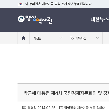
이 누리집은 대한민국 공식 전자정부 누리집입니다.
공식 누리집 주소 확인하기
대한뉴스
go.kr 주소를 사용하는 누리집은 대한민국 정부기관이 관리하는
이밖에 or.kr 또는 .kr등 다른 도메인 주소를 사용하고 있다면
운영중인 공식 누리집보기
홈
사진관
국가기록사진
으
로
이
동
박근혜 대통령 제4차 국민경제자문회의 및 
촬영일
2014.02.25
촬영장소
대한민국 서울 청와대