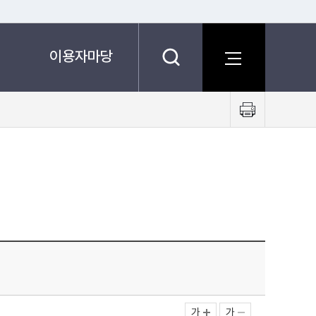
이용자마당
프
린
트
하
기
가
가