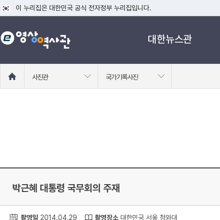
이 누리집은 대한민국 공식 전자정부 누리집입니다.
공식 누리집 주소 확인하기
대한뉴스관
go.kr 주소를 사용하는 누리집은 대한민국 정부기관이 관리하는 누리집입니다
이밖에 or.kr 또는 .kr등 다른 도메인 주소를 사용하고 있다면 아래 URL에
운영중인 공식 누리집보기
홈
사진관
국가기록사진
으
로
이
동
박근혜 대통령 국무회의 주재
촬영일
2014.04.29
촬영장소
대한민국 서울 청와대