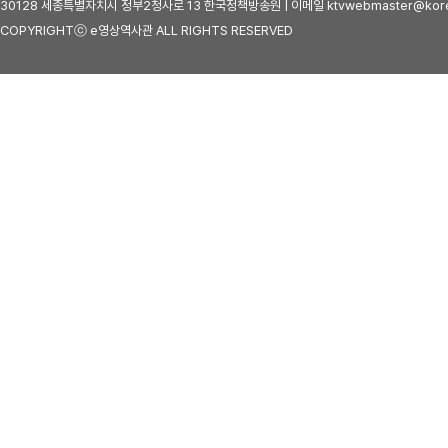
30128 세종특별자치시 정부2청사로 13 한국정책방송원 | 이메일 ktvwebmaster@kore
COPYRIGHTⓒ e영상역사관 ALL RIGHTS RESERVED