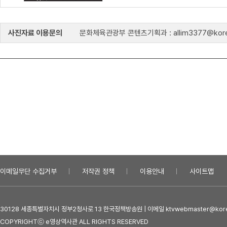
사진자료 이용문의
문화체육관광부 콘텐츠기획과 : allim3377@kore
이메일무단 수집거부
저작권 정책
이용안내
사이트맵
30128 세종특별자치시 정부2청사로 13 한국정책방송원 | 이메일 ktvwebmaster@kore
COPYRIGHTⓒ e영상역사관 ALL RIGHTS RESERVED