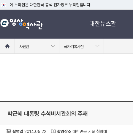
이 누리집은 대한민국 공식 전자정부 누리집입니다.
공식 누리집 주소 확인하기
대한뉴스관
go.kr 주소를 사용하는 누리집은 대한민국 정부기관이 관리하는 누리집입니다
이밖에 or.kr 또는 .kr등 다른 도메인 주소를 사용하고 있다면 아래 URL에
운영중인 공식 누리집보기
홈
사진관
국가기록사진
으
로
이
동
박근혜 대통령 수석비서관회의 주재
촬영일
2014.05.22
촬영장소
대한민국 서울 청와대