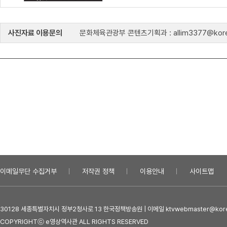
사진자료 이용문의
문화체육관광부 콘텐츠기획과 : allim3377@kore
이메일무단 수집거부
저작권 정책
이용안내
사이트맵
30128 세종특별자치시 정부2청사로 13 한국정책방송원 | 이메일 ktvwebmaster@kore
COPYRIGHTⓒ e영상역사관 ALL RIGHTS RESERVED