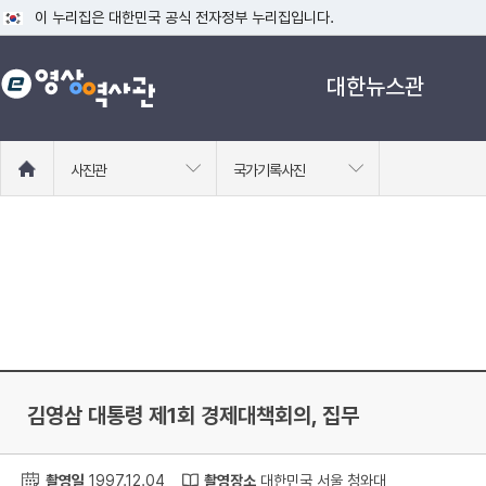
이 누리집은 대한민국 공식 전자정부 누리집입니다.
공식 누리집 주소 확인하기
대한뉴스관
go.kr 주소를 사용하는 누리집은 대한민국 정부기관이 관리하는 누리집입니다
이밖에 or.kr 또는 .kr등 다른 도메인 주소를 사용하고 있다면 아래 URL에
운영중인 공식 누리집보기
홈
사진관
국가기록사진
으
로
이
동
김영삼 대통령 제1회 경제대책회의, 집무
촬영일
1997.12.04
촬영장소
대한민국 서울 청와대