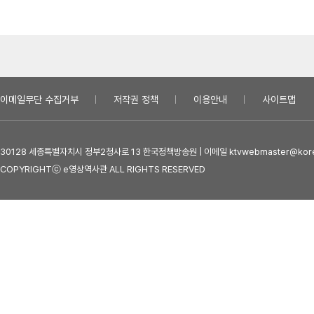
이메일무단 수집거부
저작권 정책
이용안내
사이트맵
30128 세종특별자치시 정부2청사로 13 한국정책방송원 | 이메일 ktvwebmaster@kore
COPYRIGHTⓒ e영상역사관 ALL RIGHTS RESERVED