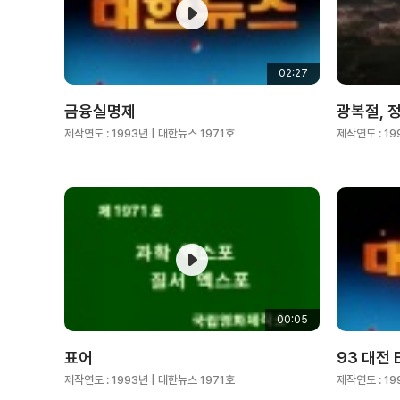
02:27
금융실명제
광복절, 
제작연도 :
1993년
| 대한뉴스 1971호
제작연도 :
19
00:05
표어
93 대전 
제작연도 :
1993년
| 대한뉴스 1971호
제작연도 :
19