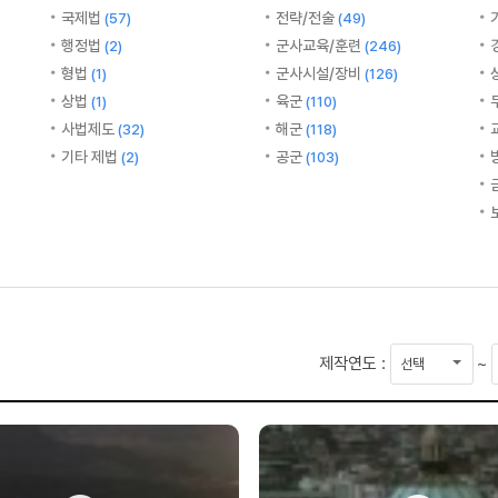
국제법
전략/전술
(57)
(49)
행정법
군사교육/훈련
(2)
(246)
형법
군사시설/장비
(1)
(126)
상법
육군
(1)
(110)
사법제도
해군
(32)
(118)
기타 제법
공군
(2)
(103)
시
제작연도 :
~
작
연
도