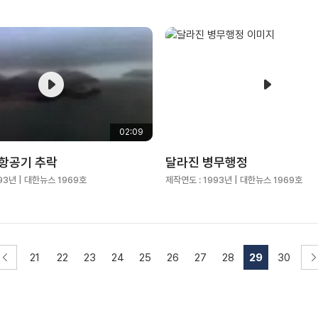
02:09
항공기 추락
달라진 병무행정
93년
| 대한뉴스 1969호
제작연도 :
1993년
| 대한뉴스 1969호
21
22
23
24
25
26
27
28
29
30