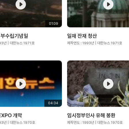
01:09
정부수립기념일
일재 잔재 청산
93년
| 대한뉴스 1971호
제작연도 :
1993년
| 대한뉴스 1971호
04:34
EXPO 개막
임시정부인사 유해 봉환
93년
| 대한뉴스 1970호
제작연도 :
1993년
| 대한뉴스 1970호