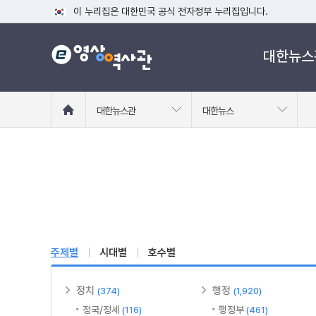
이 누리집은 대한민국 공식 전자정부 누리집입니다.
공식 누리집 주소 확인하기
대한뉴스
go.kr 주소를 사용하는 누리집은 대한민국 정부기관이 관리하는
이밖에 or.kr 또는 .kr등 다른 도메인 주소를 사용하고 있다면
운영중인 공식 누리집보기
홈
대한뉴스관
대한뉴스
으
로
이
동
주제별
시대별
호수별
정치
행정
(374)
(1,920)
정국/정세
행정부
(116)
(461)