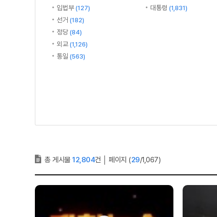
입법부
대통령
(127)
(1,831)
선거
(182)
정당
(84)
외교
(1,126)
통일
(563)
총 게시물
12,804
건
│
페이지 (
29
/1,067)