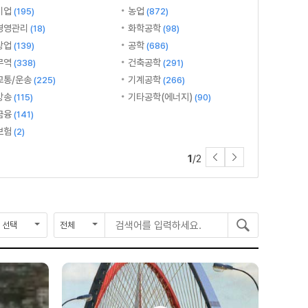
기업
농업
(195)
(872)
경영관리
화학공학
(18)
(98)
상업
공학
(139)
(686)
무역
건축공학
(338)
(291)
교통/운송
기계공학
(225)
(266)
방송
기타공학(에너지)
(115)
(90)
금융
(141)
보험
(2)
1
/2
종
검
검
검
료
색
색
색
연
구
어
도
분
를
입
력