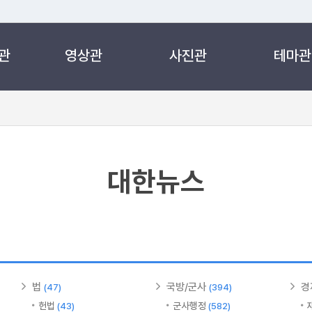
관
영상관
사진관
테마관
 누리집입니다.
 아래 URL에서 도메인 주소를 확인해 보세요
대한뉴스
법
국방/군사
경
(47)
(394)
헌법
군사행정
(43)
(582)