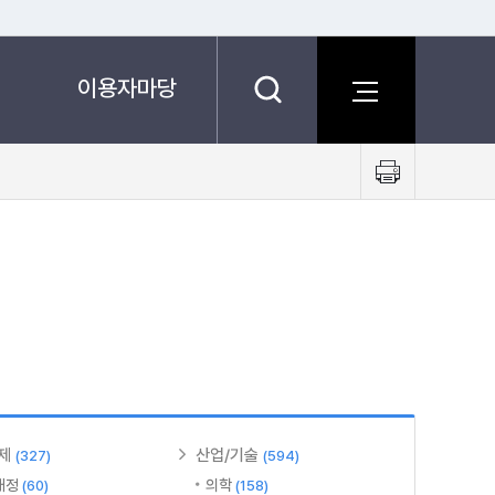
이용자마당
프
린
트
하
기
제
산업/기술
(327)
(594)
재정
의학
(60)
(158)