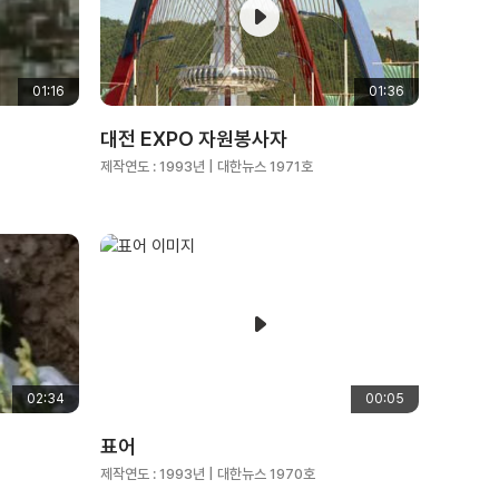
하
세
요
01:16
01:36
대전 EXPO 자원봉사자
제작연도 :
1993년
| 대한뉴스 1971호
02:34
00:05
표어
제작연도 :
1993년
| 대한뉴스 1970호