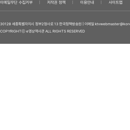
이메일무단 수집거부
저작권 정책
이용안내
사이트맵
30128 세종특별자치시 정부2청사로 13 한국정책방송원 | 이메일 ktvwebmaster@kore
COPYRIGHTⓒ e영상역사관 ALL RIGHTS RESERVED