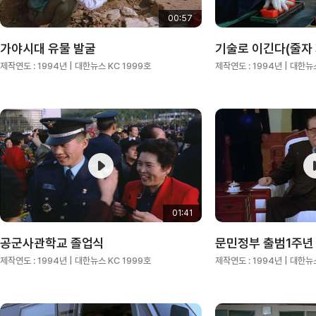
00:57
가야시대 유물 발굴
기술로 이긴다(줄자
제작연도 :
1994년
| 대한뉴스 KC 1999호
제작연도 :
1994년
| 대한뉴
01:41
공군사관학교 졸업식
문민정부 출범1주년
제작연도 :
1994년
| 대한뉴스 KC 1999호
제작연도 :
1994년
| 대한뉴