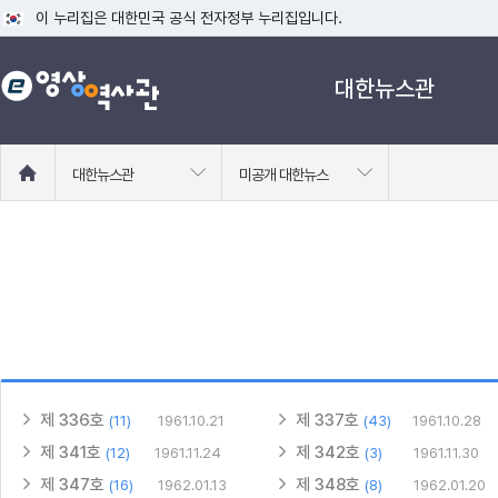
이 누리집은 대한민국 공식 전자정부 누리집입니다.
공식 누리집 주소 확인하기
대한뉴스관
go.kr 주소를 사용하는 누리집은 대한민국 정부기관이 관리하는 누리집입니다
이밖에 or.kr 또는 .kr등 다른 도메인 주소를 사용하고 있다면 아래 URL에
운영중인 공식 누리집보기
홈
대한뉴스관
미공개 대한뉴스
으
로
이
동
제 336호
제 337호
(11)
1961.10.21
(43)
1961.10.28
제 341호
제 342호
(12)
1961.11.24
(3)
1961.11.30
제 347호
제 348호
(16)
1962.01.13
(8)
1962.01.20