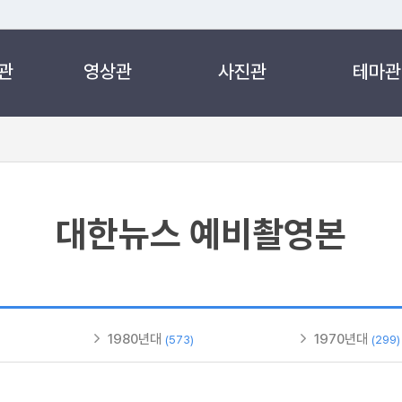
관
영상관
사진관
테마관
 누리집입니다.
 아래 URL에서 도메인 주소를 확인해 보세요
대한뉴스 예비촬영본
1980년대
1970년대
(573)
(299)