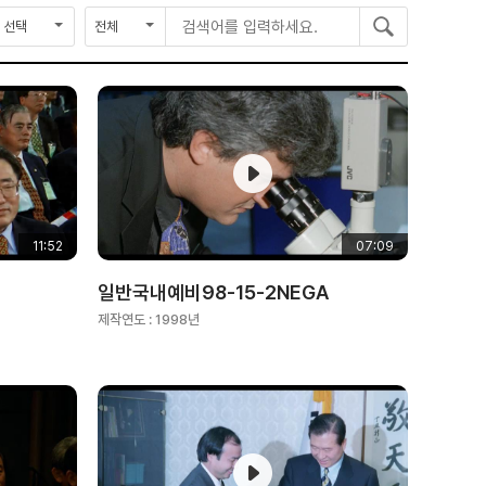
종
검
검
검
료
색
색
색
연
구
어
도
분
를
입
력
하
세
요
11:52
07:09
일반국내예비98-15-2NEGA
제작연도 :
1998년