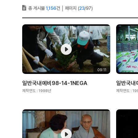
총 게시물
1,156
건
│
페이지 (
23
/97)
09:11
일반국내예비98-14-1NEGA
일반국내예
제작연도 :
1998년
제작연도 :
19