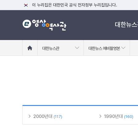
이 누리집은 대한민국 공식 전자정부 누리집입니다.
공식 누리집 주소 확인하기
대한뉴스
go.kr 주소를 사용하는 누리집은 대한민국 정부기관이 관리하는
이밖에 or.kr 또는 .kr등 다른 도메인 주소를 사용하고 있다면
운영중인 공식 누리집보기
홈
대한뉴스관
대한뉴스 예비촬영본
으
로
이
동
2000년대
1990년대
(117)
(160)