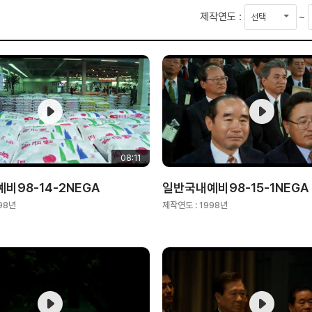
시
제작연도 :
~
작
연
도
08:11
비98-14-2NEGA
일반국내예비98-15-1NEGA
98년
제작연도 :
1998년