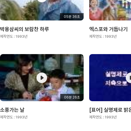
05분 36초
박용삼씨의 보람찬 하루
엑스포와 거듭나기
제작연도 :
1993년
제작연도 :
1993년
06분 26초
소풍가는 날
제작연도 :
1993년
제작연도 :
1993년