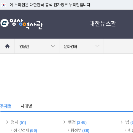
이 누리집은 대한민국 공식 전자정부 누리집입니다.
공식 누리집 주소 확인하기
대한뉴스관
go.kr 주소를 사용하는 누리집은 대한민국 정부기관이 관리하는 누리집입니다
이밖에 or.kr 또는 .kr등 다른 도메인 주소를 사용하고 있다면 아래 URL에
운영중인 공식 누리집보기
홈
영상관
문화영화
으
로
이
동
주제별
시대별
정치
행정
법
(51)
(245)
(
정국/정세
행정부
헌
(56)
(38)