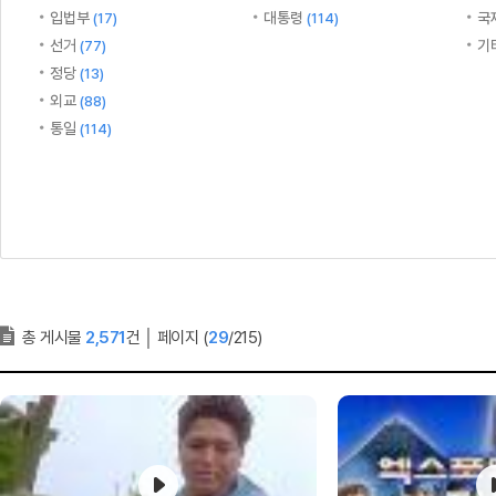
입법부
대통령
국
(17)
(114)
선거
기
(77)
정당
(13)
외교
(88)
통일
(114)
총 게시물
2,571
건
│
페이지 (
29
/215)