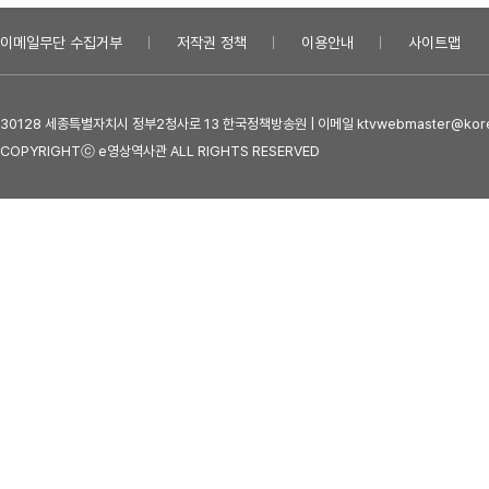
이메일무단 수집거부
저작권 정책
이용안내
사이트맵
30128 세종특별자치시 정부2청사로 13 한국정책방송원 | 이메일 ktvwebmaster@kore
COPYRIGHTⓒ e영상역사관 ALL RIGHTS RESERVED