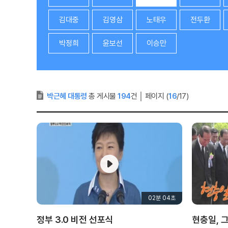
김대중
김영삼
노태우
전두환
박정희
윤보선
이승만
박근혜 대통령
총 게시물
194
건
│
페이지 (
16
/17)
02분 04초
정부 3.0 비전 선포식
현충일, 