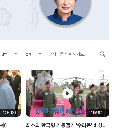
종
검
검
검
료
색
색
색
연
구
어
도
분
를
입
력
하
세
요
02분 12초
01분 54초
神)
최초의 한국형 기동헬기 '수리온' 비상하다