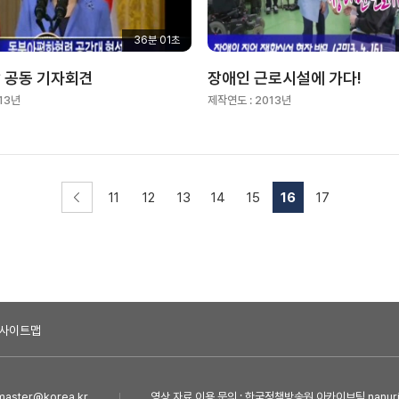
36분 01초
상 공동 기자회견
장애인 근로시설에 가다!
13년
제작연도 :
2013년
11
12
13
14
15
16
17
사이트맵
ster@korea.kr
영상 자료 이용 문의 : 한국정책방송원 아카이브팀 nanuri@