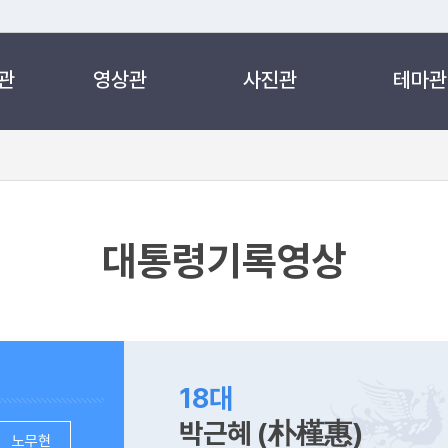
관
영상관
사진관
테마관
 누리집입니다.
 아래 URL에서 도메인 주소를 확인해 보세요
대통령기록영상
18대
박근혜 (朴槿惠)
노무현