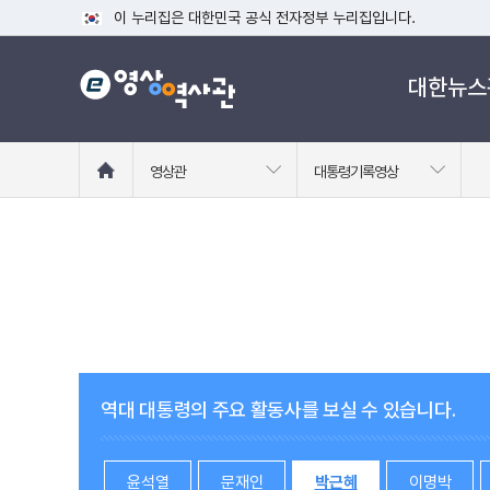
이 누리집은 대한민국 공식 전자정부 누리집입니다.
공식 누리집 주소 확인하기
대한뉴스
go.kr 주소를 사용하는 누리집은 대한민국 정부기관이 관리하는
이밖에 or.kr 또는 .kr등 다른 도메인 주소를 사용하고 있다면
운영중인 공식 누리집보기
홈
영상관
대통령기록영상
으
로
이
동
역대 대통령의 주요 활동사를 보실 수 있습니다.
윤석열
문재인
박근혜
이명박