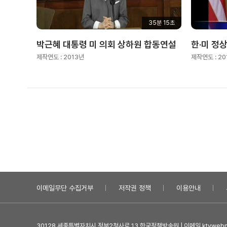
35분 15초
박근혜 대통령 미 의회 상하원 합동연설
한·미 정
제작연도 :
2013년
제작연도 :
20
이메일무단 수집거부
저작권 정책
이용안내
30128 세종특별자치시 정부2청사로 13 한국정책방송원 | 이메일 ktvwebma