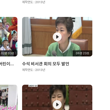
제작연도 :
2013년
02분 03초
06분 23초
어린이만 보면 활짝~! 대통령 어린이날 행사
수석 비서관 회의 모두 발언
제작연도 :
2013년