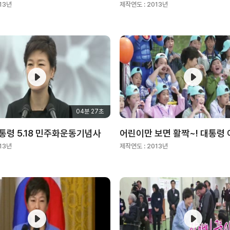
13년
제작연도 :
2013년
04분 27초
통령 5.18 민주화운동기념사
13년
제작연도 :
2013년