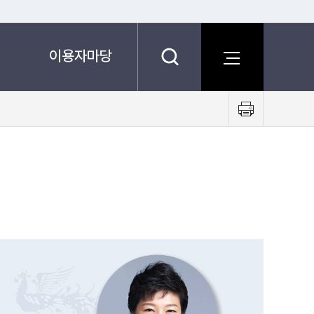
이용자마당
프
린
트
하
기