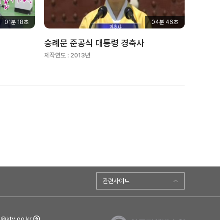
01분 18초
04분 46초
숭례문 준공식 대통령 경축사
제작연도 :
2013년
관련사이트
ktv.go.kr