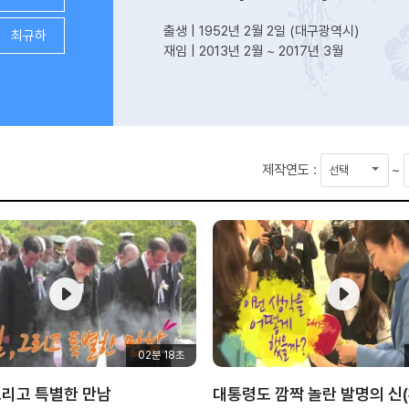
출생 | 1952년 2월 2일 (대구광역시)
최규하
재임 | 2013년 2월 ~ 2017년 3월
시
제작연도 :
~
작
연
도
02분 18초
그리고 특별한 만남
대통령도 깜짝 놀란 발명의 신(