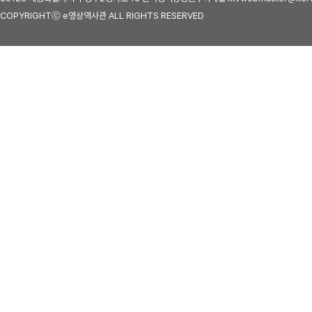
COPYRIGHTⓒ e영상역사관 ALL RIGHTS RESERVED