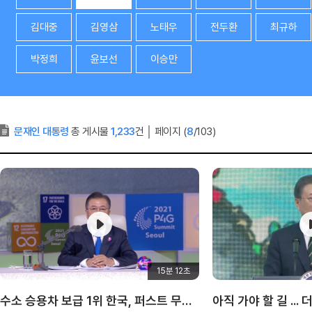
김대중
김영삼
노태우
전두환
최규하
박정희
윤보선
이승만
문재인 대통령
총 게시물
1,233
건
│
페이지 (
8
/103)
15분 12초
수소 승용차 보급 1위 한국, 퍼스트 무버 되다