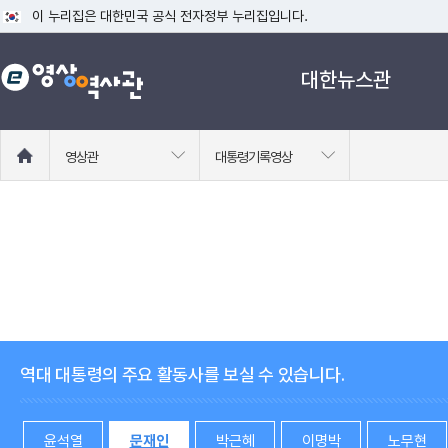
이 누리집은 대한민국 공식 전자정부 누리집입니다.
공식 누리집 주소 확인하기
대한뉴스관
go.kr 주소를 사용하는 누리집은 대한민국 정부기관이 관리하는 누리집입니다
이밖에 or.kr 또는 .kr등 다른 도메인 주소를 사용하고 있다면 아래 URL에
운영중인 공식 누리집보기
홈
영상관
대통령기록영상
으
로
이
동
역대 대통령의 주요 활동사를 보실 수 있습니다.
윤석열
문재인
박근혜
이명박
노무현