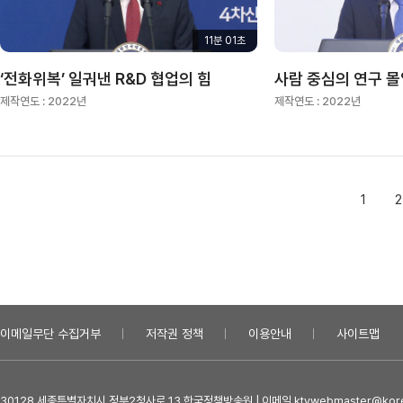
11분 01초
‘전화위복’ 일궈낸 R&D 협업의 힘
제작연도 :
2022년
제작연도 :
2022년
1
2
이메일무단 수집거부
저작권 정책
이용안내
사이트맵
30128 세종특별자치시 정부2청사로 13 한국정책방송원 | 이메일 ktvwebmaster@kore