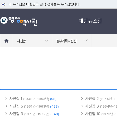
이 누리집은 대한민국 공식 전자정부 누리집입니다.
공식 누리집 주소 확인하기
대한뉴스관
go.kr 주소를 사용하는 누리집은 대한민국 정부기관이 관리하는 누리집입니다
이밖에 or.kr 또는 .kr등 다른 도메인 주소를 사용하고 있다면 아래 URL에
운영중인 공식 누리집보기
홈
사진관
정부기록사진집
으
로
이
동
사진집 1
사진집 2
(1948년~1953년)
(98)
(1954년~1
사진집 5
사진집 6
(1961년~1963년)
(493)
(1964년~1
사진집 9
사진집 10
(1971년~1972년)
(343)
(1973년~1