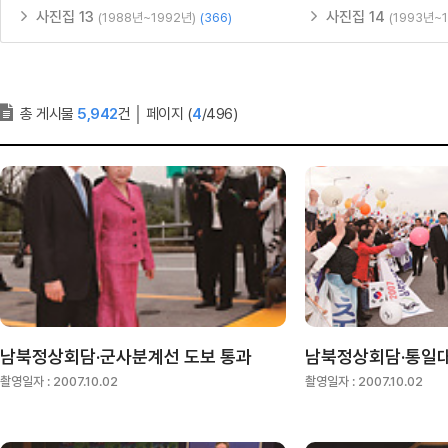
사진집 13
사진집 14
(1988년~1992년)
(366)
(1993년~
총 게시물
5,942
건
│
페이지 (
4
/496)
남북정상회담·군사분계선 도보 통과
남북정상회담·통일대
촬영일자 :
2007.10.02
촬영일자 :
2007.10.02