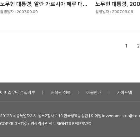
노무현 대통령, 알란 가르시아 페루 대통령과 정상회담
촬영일자 :
2007.09.09
촬영일자 :
2007.09.08
1
2
이메일무단 수집거부
저작권 정책
이용안내
사이트맵
30128 세종특별자치시 정부2청사로 13 한국정책방송원 | 이메일 ktvwebmaster@kore
COPYRIGHTⓒ e영상역사관 ALL RIGHTS RESERVED