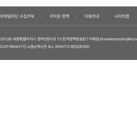
이메일무단 수집거부
저작권 정책
이용안내
사이트맵
30128 세종특별자치시 정부2청사로 13 한국정책방송원 | 이메일 ktvwebmaster@kore
COPYRIGHTⓒ e영상역사관 ALL RIGHTS RESERVED