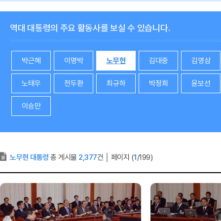
역대 대통령의 주요 활동사를 보실 수 있습니다.
박근혜
이명박
노무현
김대중
김영삼
노태우
전두환
최규하
박정희
윤보선
이승만
노무현 대통령
총 게시물
2,377
건
│
페이지 (
1
/199)