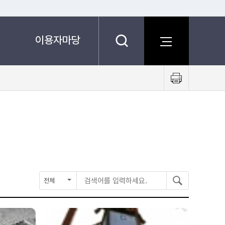
이용자마당
프
린
트
하
기
검
검
검
색
색
색
구
어
분
를
입