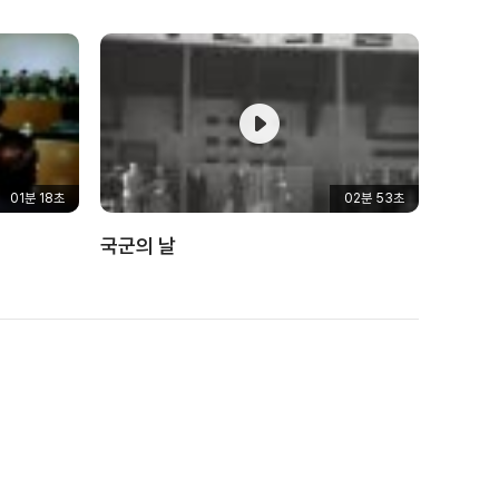
01분 18초
02분 53초
국군의 날