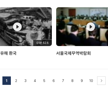
01분 52초
 유해 환국
서울국제무역박람회
1
2
3
4
5
6
7
8
9
10