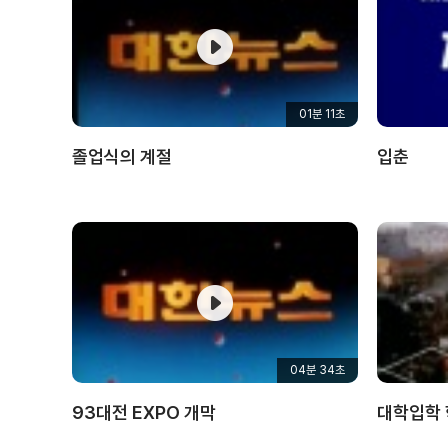
01분 11초
졸업식의 계절
입춘
04분 34초
93대전 EXPO 개막
대학입학