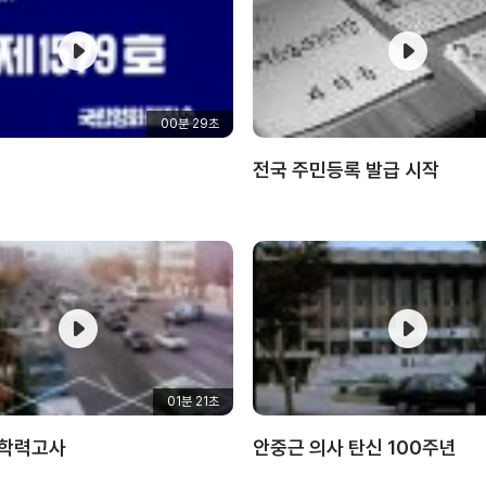
00분 29초
전국 주민등록 발급 시작
01분 21초
 학력고사
안중근 의사 탄신 100주년