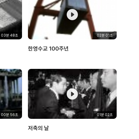
력
하
세
요
03분 48초
02분 01초
한영수교 100주년
00분 56초
01분 02초
저축의 날