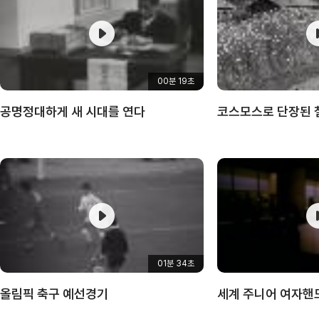
00분 19초
공명정대하게 새 시대를 연다
코스모스로 단장된 
01분 34초
올림픽 축구 예선경기
세계 주니어 여자핸