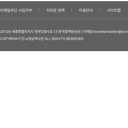
이메일무단 수집거부
저작권 정책
이용안내
사이트맵
30128 세종특별자치시 정부2청사로 13 한국정책방송원 | 이메일 ktvwebmaster@kore
COPYRIGHTⓒ e영상역사관 ALL RIGHTS RESERVED