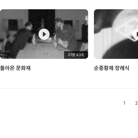
01분 43초
돌아온 문화재
순종황제 장례식
1
2