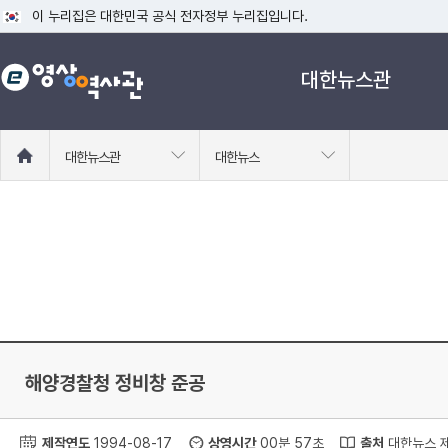
이 누리집은 대한민국 공식 전자정부 누리집입니다.
공식 누리집 주소 확인하기
대한뉴스관
go.kr 주소를 사용하는 누리집은 대한민국 정부기관이 관리하는 누리집입니다
이밖에 or.kr 또는 .kr등 다른 도메인 주소를 사용하고 있다면 아래 URL에
운영중인 공식 누리집보기
홈
대한뉴스관
대한뉴스
으
로
이
동
해양경찰청 정비창 준공
제작연도
1994-08-17
상영시간
00분 57초
출처
대한뉴스 제