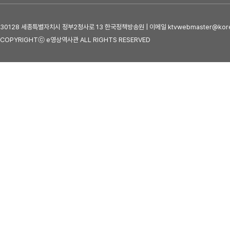
30128 세종특별자치시 정부2청사로 13 한국정책방송원 | 이메일 ktvwebmaster@kore
COPYRIGHTⓒ e영상역사관 ALL RIGHTS RESERVED