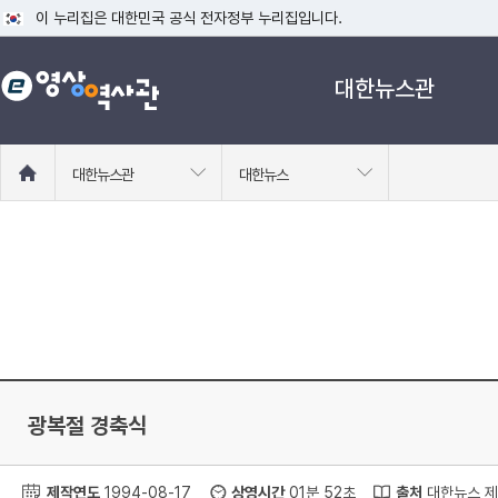
이 누리집은 대한민국 공식 전자정부 누리집입니다.
공식 누리집 주소 확인하기
대한뉴스관
go.kr 주소를 사용하는 누리집은 대한민국 정부기관이 관리하는 누리집입니다
이밖에 or.kr 또는 .kr등 다른 도메인 주소를 사용하고 있다면 아래 URL에
운영중인 공식 누리집보기
홈
대한뉴스관
대한뉴스
으
로
이
동
광복절 경축식
제작연도
1994-08-17
상영시간
01분 52초
출처
대한뉴스 제