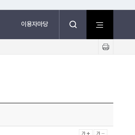
이용자마당
프
린
트
하
기
가
가