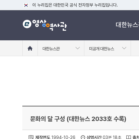
이 누리집은 대한민국 공식 전자정부 누리집입니다.
공식 누리집 주소 확인하기
대한뉴스
go.kr 주소를 사용하는 누리집은 대한민국 정부기관이 관리하는
이밖에 or.kr 또는 .kr등 다른 도메인 주소를 사용하고 있다면
운영중인 공식 누리집보기
홈
대한뉴스관
미공개 대한뉴스
으
로
이
동
문화의 달 구성 (대한뉴스 2033호 수록)
제작연도
1994-10-26
상영시간
03분 18초
출