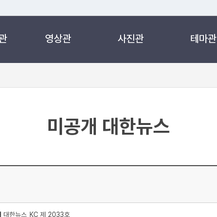
관
영상관
사진관
테마관
 누리집입니다.
 아래 URL에서 도메인 주소를 확인해 보세요
미공개 대한뉴스
처
대한뉴스_KC 제 2033호