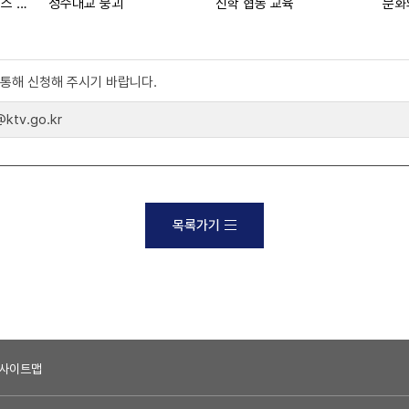
성수대교 붕괴 (대한뉴스 2033호 수록)
성수대교 붕괴
신학 협동 교육
)를 통해 신청해 주시기 바랍니다.
tv.go.kr
목록가기
사이트맵