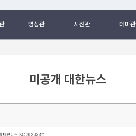
관
영상관
사진관
테마관
 누리집입니다.
 아래 URL에서 도메인 주소를 확인해 보세요
미공개 대한뉴스
처
대한뉴스_KC 제 2033호