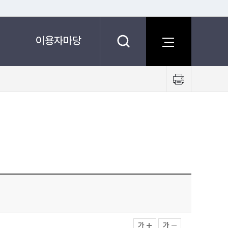
이용자마당
프
린
트
하
기
가
가