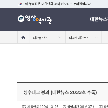
이 누리집은 대한민국 공식 전자정부 누리집입니다.
공식 누리집 주소 확인하기
대한뉴스
go.kr 주소를 사용하는 누리집은 대한민국 정부기관이 관리하는
이밖에 or.kr 또는 .kr등 다른 도메인 주소를 사용하고 있다면
운영중인 공식 누리집보기
홈
대한뉴스관
미공개 대한뉴스
으
로
이
동
성수대교 붕괴 (대한뉴스 2033호 수록)
제작연도
1994-10-26
상영시간
06분 37초
출