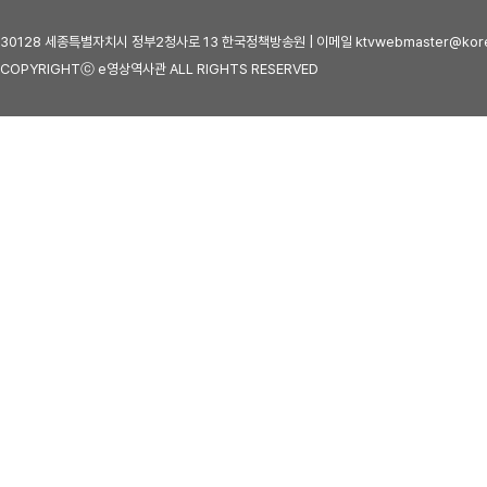
30128 세종특별자치시 정부2청사로 13 한국정책방송원 | 이메일 ktvwebmaster@kore
COPYRIGHTⓒ e영상역사관 ALL RIGHTS RESERVED