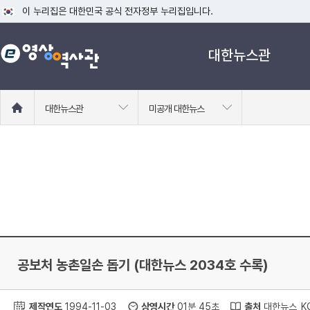
이 누리집은 대한민국 공식 전자정부 누리집입니다.
공식 누리집 주소 확인하기
대한뉴스관
go.kr 주소를 사용하는 누리집은 대한민국 정부기관이 관리하는 누리집입니다
이밖에 or.kr 또는 .kr등 다른 도메인 주소를 사용하고 있다면 아래 URL에
운영중인 공식 누리집보기
홈
대한뉴스관
미공개 대한뉴스
으
로
이
동
공보처 농촌일손 돕기 (대한뉴스 2034호 수록)
제작연도
1994-11-03
상영시간
01분 45초
출처
대한뉴스_KC