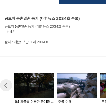
공보처 농촌일손 돕기 (대한뉴스 2034호 수록)
공보처 농촌일손 돕기 (대한뉴스 2034호 수록)
-벼베기
출처 : 대한뉴스_KC 제 2034호
94 폐품을 이용한 공예품 공모전
추곡 수매