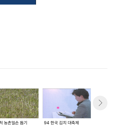
처 농촌일손 돕기
94 한국 김치 대축제
제 75회 전국체육