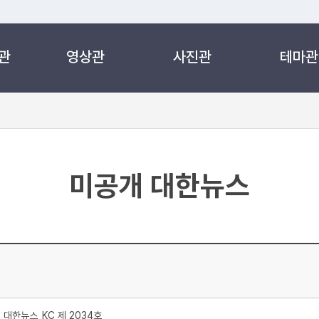
관
영상관
사진관
테마관
 누리집입니다.
 아래 URL에서 도메인 주소를 확인해 보세요
미공개 대한뉴스
처
대한뉴스_KC 제 2034호