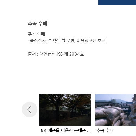
추곡 수매
추곡 수매
-품질검사, 수확한 쌀 운반, 마을창고에 보관
출처 : 대한뉴스_KC 제 2034호
94 폐품을 이용한 공예품 공모전
추곡 수매