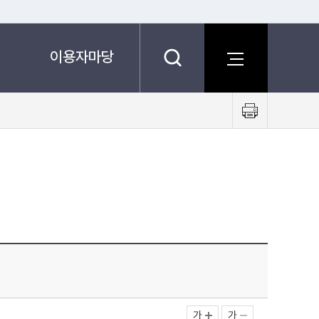
이용자마당
프
린
트
하
기
가
가