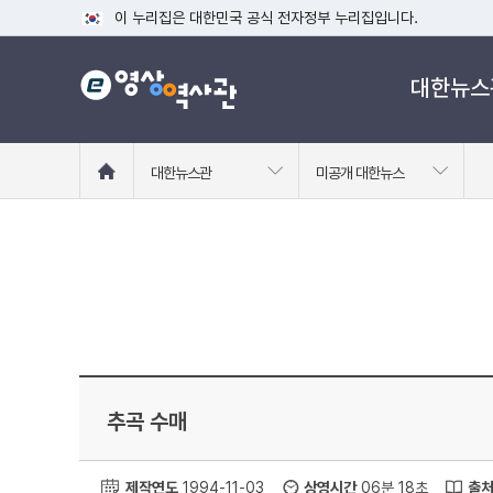
이 누리집은 대한민국 공식 전자정부 누리집입니다.
공식 누리집 주소 확인하기
대한뉴스
go.kr 주소를 사용하는 누리집은 대한민국 정부기관이 관리하는
이밖에 or.kr 또는 .kr등 다른 도메인 주소를 사용하고 있다면
운영중인 공식 누리집보기
홈
대한뉴스관
미공개 대한뉴스
으
로
이
동
추곡 수매
제작연도
1994-11-03
상영시간
06분 18초
출