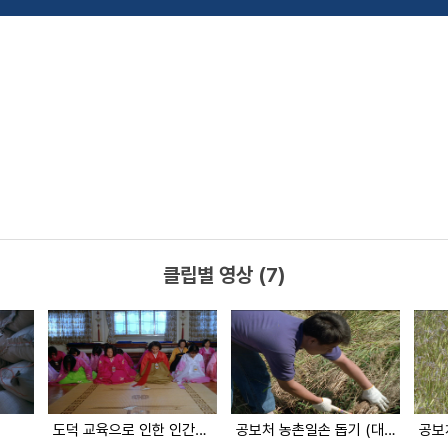
클립별 영상 (7)
도덕 교육으로 인한 인간성 회복
공보처 농촌일손 돕기 (대한뉴스 2034호 수록)
공보