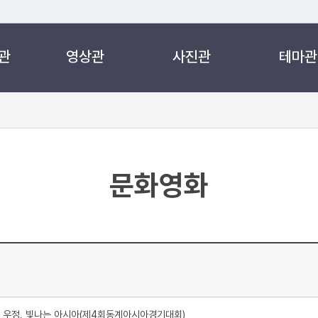
관
영상관
사진관
테마관
 누리집입니다.
 아래 URL에서 도메인 주소를 확인해 보세요
문화영화
 우정, 빛나는 아시아(제4회동계아시아경기대회)