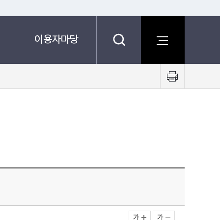
이용자마당
프
린
트
하
기
가
가