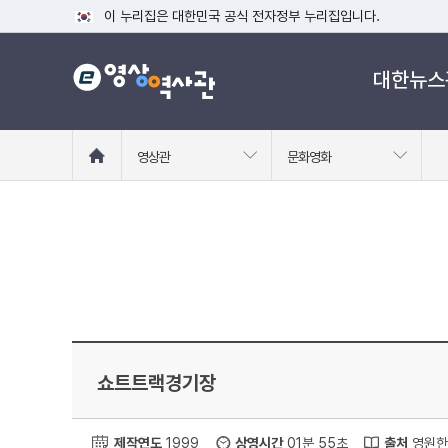
이 누리집은 대한민국 공식 전자정부 누리집입니다.
공식 누리집 주소 확인하기
대한뉴스
go.kr 주소를 사용하는 누리집은 대한민국 정부기관이 관리하는
이밖에 or.kr 또는 .kr등 다른 도메인 주소를 사용하고 있다면
운영중인 공식 누리집보기
홈
영상관
문화영화
으
로
이
동
쇼트트랙경기장
제작연도
1999
상영시간
01분 55초
출처
영원한