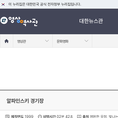
이 누리집은 대한민국 공식 전자정부 누리집입니다.
공식 누리집 주소 확인하기
대한뉴스관
go.kr 주소를 사용하는 누리집은 대한민국 정부기관이 관리하는 누리집입니다
이밖에 or.kr 또는 .kr등 다른 도메인 주소를 사용하고 있다면 아래 URL에
운영중인 공식 누리집보기
홈
영상관
문화영화
으
로
이
동
알파인스키 경기장
제작연도
1999
상영시간
02분 42초
출처
영원한 우정, 빛나