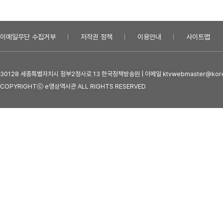
이메일무단 수집거부
저작권 정책
이용안내
사이트맵
30128 세종특별자치시 정부2청사로 13 한국정책방송원 | 이메일 ktvwebmaster@kore
COPYRIGHTⓒ e영상역사관 ALL RIGHTS RESERVED