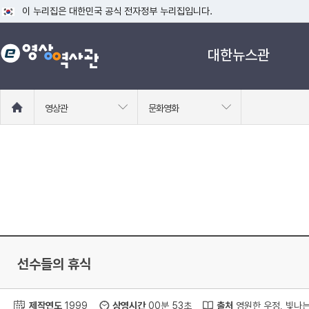
이 누리집은 대한민국 공식 전자정부 누리집입니다.
공식 누리집 주소 확인하기
대한뉴스관
go.kr 주소를 사용하는 누리집은 대한민국 정부기관이 관리하는 누리집입니다
이밖에 or.kr 또는 .kr등 다른 도메인 주소를 사용하고 있다면 아래 URL에
운영중인 공식 누리집보기
홈
영상관
문화영화
으
로
이
동
선수들의 휴식
제작연도
1999
상영시간
00분 53초
출처
영원한 우정, 빛나