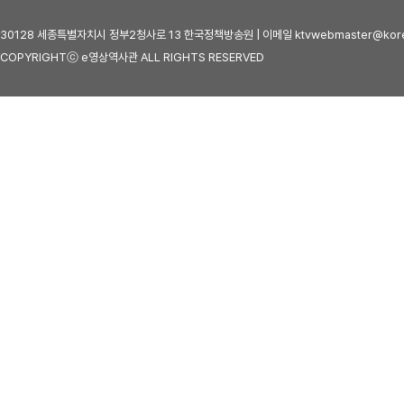
30128 세종특별자치시 정부2청사로 13 한국정책방송원 | 이메일 ktvwebmaster@kore
COPYRIGHTⓒ e영상역사관 ALL RIGHTS RESERVED