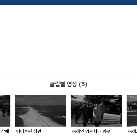
클립별 영상 (5)
 참배
방어훈련 참관
동해안 경계처소 방문
동해