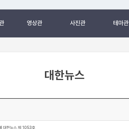
관
영상관
사진관
테마관
 누리집입니다.
 아래 URL에서 도메인 주소를 확인해 보세요
대한뉴스
처
대한뉴스 제 1053호