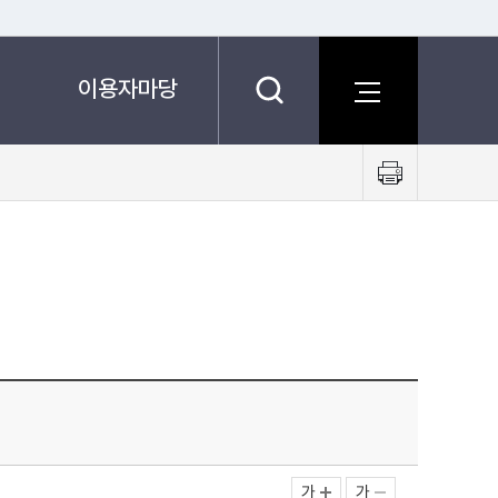
이용자마당
프
린
트
하
기
가
가