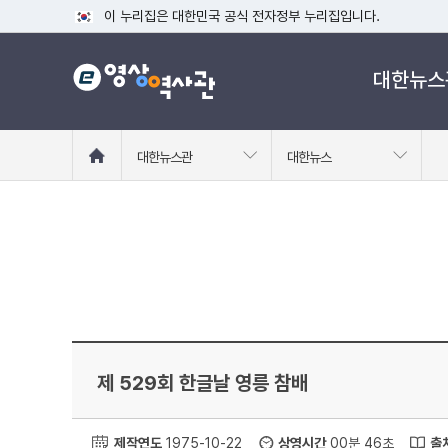
이 누리집은 대한민국 공식 전자정부 누리집입니다.
공식 누리집 주소 확인하기
대한뉴스
go.kr 주소를 사용하는 누리집은 대한민국 정부기관이 관리하는
이밖에 or.kr 또는 .kr등 다른 도메인 주소를 사용하고 있다면
운영중인 공식 누리집보기
홈
대한뉴스관
대한뉴스
으
로
이
동
제 529회 한글날 영릉 참배
제작연도
1975-10-22
상영시간
00분 46초
출