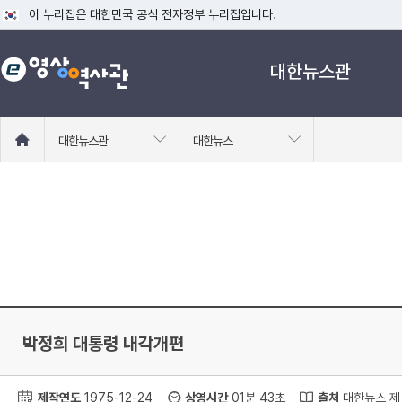
이 누리집은 대한민국 공식 전자정부 누리집입니다.
공식 누리집 주소 확인하기
대한뉴스관
go.kr 주소를 사용하는 누리집은 대한민국 정부기관이 관리하는 누리집입니다
이밖에 or.kr 또는 .kr등 다른 도메인 주소를 사용하고 있다면 아래 URL에
운영중인 공식 누리집보기
홈
대한뉴스관
대한뉴스
으
로
이
동
박정희 대통령 내각개편
제작연도
1975-12-24
상영시간
01분 43초
출처
대한뉴스 제 