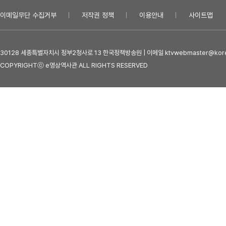
이메일무단 수집거부
저작권 정책
이용안내
사이트맵
30128 세종특별자치시 정부2청사로 13 한국정책방송원 | 이메일 ktvwebmaster@kore
COPYRIGHTⓒ e영상역사관 ALL RIGHTS RESERVED