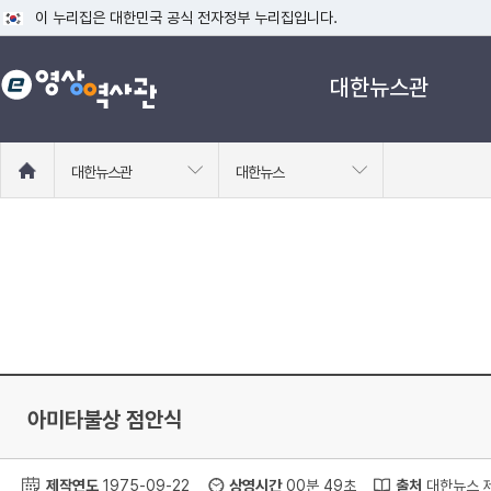
이 누리집은 대한민국 공식 전자정부 누리집입니다.
공식 누리집 주소 확인하기
대한뉴스관
go.kr 주소를 사용하는 누리집은 대한민국 정부기관이 관리하는 누리집입니다
이밖에 or.kr 또는 .kr등 다른 도메인 주소를 사용하고 있다면 아래 URL에
운영중인 공식 누리집보기
홈
대한뉴스관
대한뉴스
으
로
이
동
아미타불상 점안식
제작연도
1975-09-22
상영시간
00분 49초
출처
대한뉴스 제