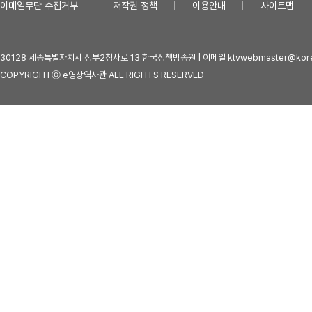
이메일무단 수집거부
저작권 정책
이용안내
사이트맵
30128 세종특별자치시 정부2청사로 13 한국정책방송원 | 이메일 ktvwebmaster@kore
COPYRIGHTⓒ e영상역사관 ALL RIGHTS RESERVED