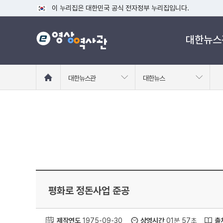
이 누리집은 대한민국 공식 전자정부 누리집입니다.
공식 누리집 주소 확인하기
대한뉴스
go.kr 주소를 사용하는 누리집은 대한민국 정부기관이 관리하는
이밖에 or.kr 또는 .kr등 다른 도메인 주소를 사용하고 있다면
운영중인 공식 누리집보기
홈
대한뉴스관
대한뉴스
으
로
이
동
평화로 정돈사업 준공
제작연도
1975-09-30
상영시간
01분 57초
출