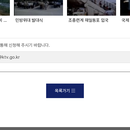
콜롬비아군 참전 기념비 준공
민방위대 발대식
조총련계 재일동포 입국
)를 통해 신청해 주시기 바랍니다.
tv.go.kr
목록가기