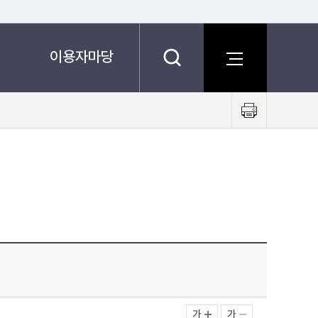
이용자마당
프
린
트
하
기
가
가