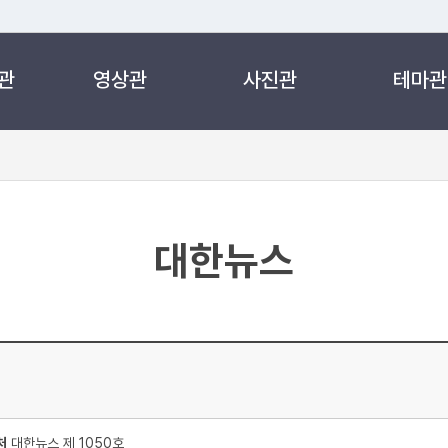
관
영상관
사진관
테마관
 누리집입니다.
 아래 URL에서 도메인 주소를 확인해 보세요
대한뉴스
처
대한뉴스 제 1050호