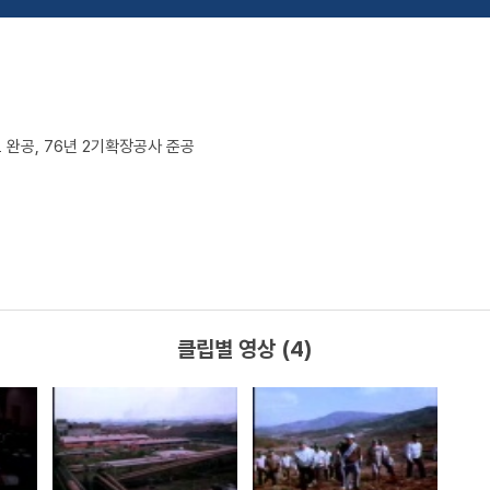
모 완공, 76년 2기확장공사 준공
클립별 영상 (4)