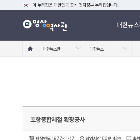
이 누리집은 대한민국 공식 전자정부 누리집입니다.
공식 누리집 주소 확인하기
대한뉴스
go.kr 주소를 사용하는 누리집은 대한민국 정부기관이 관리하는
이밖에 or.kr 또는 .kr등 다른 도메인 주소를 사용하고 있다면
운영중인 공식 누리집보기
홈
대한뉴스관
대한뉴스
으
로
이
동
포항종합제철 확장공사
제작연도
1977-11-17
상영시간
00분 43초
출