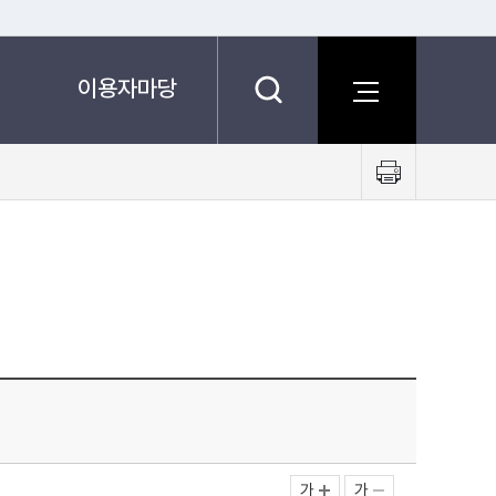
이용자마당
프
린
트
하
기
가
가