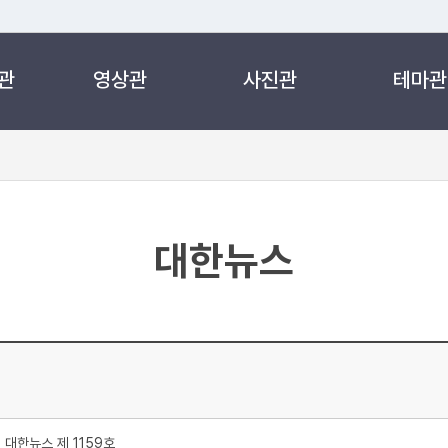
관
영상관
사진관
테마관
 누리집입니다.
 아래 URL에서 도메인 주소를 확인해 보세요
대한뉴스
처
대한뉴스 제 1159호