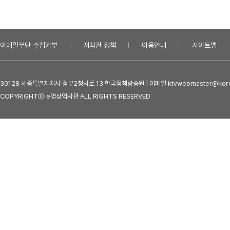
이메일무단 수집거부
저작권 정책
이용안내
사이트맵
30128 세종특별자치시 정부2청사로 13 한국정책방송원 | 이메일 ktvwebmaster@kore
COPYRIGHTⓒ e영상역사관 ALL RIGHTS RESERVED