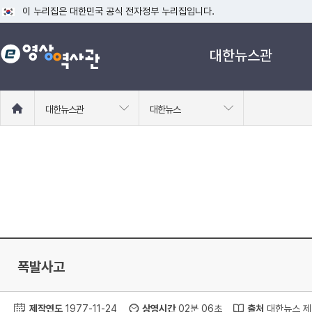
이 누리집은 대한민국 공식 전자정부 누리집입니다.
공식 누리집 주소 확인하기
대한뉴스관
go.kr 주소를 사용하는 누리집은 대한민국 정부기관이 관리하는 누리집입니다
이밖에 or.kr 또는 .kr등 다른 도메인 주소를 사용하고 있다면 아래 URL에
운영중인 공식 누리집보기
홈
대한뉴스관
대한뉴스
으
로
이
동
폭발사고
제작연도
1977-11-24
상영시간
02분 06초
출처
대한뉴스 제 