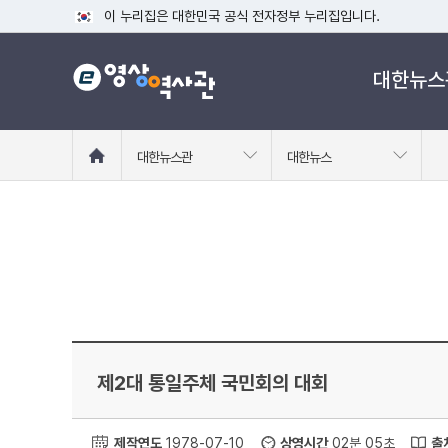
이 누리집은 대한민국 공식 전자정부 누리집입니다.
공식 누리집 주소 확인하기
대한뉴스
go.kr 주소를 사용하는 누리집은 대한민국 정부기관이 관리하는
이밖에 or.kr 또는 .kr등 다른 도메인 주소를 사용하고 있다면
운영중인 공식 누리집보기
홈
대한뉴스관
대한뉴스
으
로
이
동
제2대 통일주체 국민회의 대회
제작연도
1978-07-10
상영시간
02분 05초
출