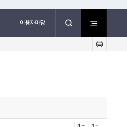
이용자마당
프
린
트
하
기
가
가