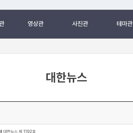
관
영상관
사진관
테마관
 누리집입니다.
 아래 URL에서 도메인 주소를 확인해 보세요
대한뉴스
처
대한뉴스 제 1192호