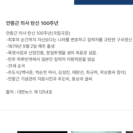
안중근 의사 탄신 100주년
안중근 의사 탄신 100주년(국립극장)
-최후의 순간까지 자신보다는 나라를 변호하고 침략자를 규탄한 구국정신
-1879년 9월 2일 해주 출생
-육영사업과 산업진흥, 항일투쟁을 생의 목표로 삼음.
-만주 하루빈역에서 일본인 침략자 이등박문을 암살
-31세 순국
-추도식(백낙준, 박순천 여사, 김성진, 태완선, 최규하, 곽상훈씨 참석)
-안중근 기념관의 자료사진과 추도비, 동상과 글씨
출처 : 대한뉴스 제 1254호