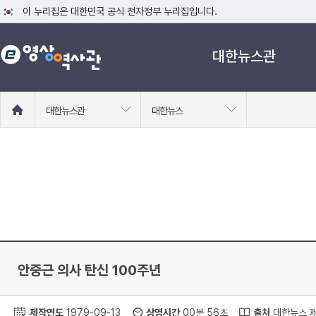
이 누리집은 대한민국 공식 전자정부 누리집입니다.
공식 누리집 주소 확인하기
대한뉴스관
go.kr 주소를 사용하는 누리집은 대한민국 정부기관이 관리하는 누리집입니다
이밖에 or.kr 또는 .kr등 다른 도메인 주소를 사용하고 있다면 아래 URL에
운영중인 공식 누리집보기
홈
대한뉴스관
대한뉴스
으
로
이
동
안중근 의사 탄신 100주년
제작연도
1979-09-13
상영시간
00분 56초
출처
대한뉴스 제