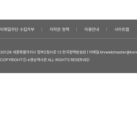
이메일무단 수집거부
저작권 정책
이용안내
사이트맵
30128 세종특별자치시 정부2청사로 13 한국정책방송원 | 이메일 ktvwebmaster@kore
COPYRIGHTⓒ e영상역사관 ALL RIGHTS RESERVED