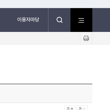
이용자마당
프
린
트
하
기
가
가