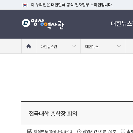
이 누리집은 대한민국 공식 전자정부 누리집입니다.
공식 누리집 주소 확인하기
대한뉴스
go.kr 주소를 사용하는 누리집은 대한민국 정부기관이 관리하는
이밖에 or.kr 또는 .kr등 다른 도메인 주소를 사용하고 있다면
운영중인 공식 누리집보기
홈
대한뉴스관
대한뉴스
으
로
이
동
전국대학 총학장 회의
제작연도
1980-06-13
상영시간
01분 24초
출