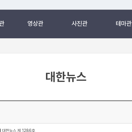
관
영상관
사진관
테마관
 누리집입니다.
 아래 URL에서 도메인 주소를 확인해 보세요
대한뉴스
처
대한뉴스 제 1286호