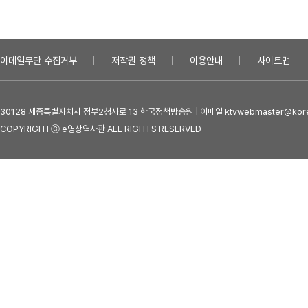
이메일무단 수집거부
저작권 정책
이용안내
사이트맵
30128 세종특별자치시 정부2청사로 13 한국정책방송원 | 이메일 ktvwebmaster@kore
COPYRIGHTⓒ e영상역사관 ALL RIGHTS RESERVED