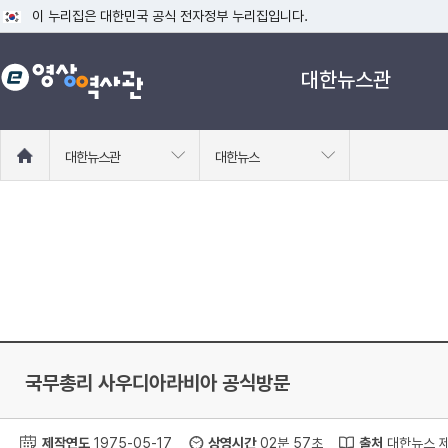
이 누리집은 대한민국 공식 전자정부 누리집입니다.
공식 누리집 주소 확인하기
대한뉴스관
go.kr 주소를 사용하는 누리집은 대한민국 정부기관이 관리하는 누리집입니다
이밖에 or.kr 또는 .kr등 다른 도메인 주소를 사용하고 있다면 아래 URL에
운영중인 공식 누리집보기
홈
대한뉴스관
대한뉴스
으
로
이
동
국무총리 사우디아라비아 공식방문
제작연도
1975-05-17
상영시간
02분 57초
출처
대한뉴스 제