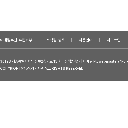
이메일무단 수집거부
저작권 정책
이용안내
사이트맵
30128 세종특별자치시 정부2청사로 13 한국정책방송원 | 이메일 ktvwebmaster@kore
COPYRIGHTⓒ e영상역사관 ALL RIGHTS RESERVED