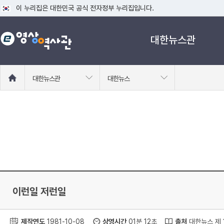
이 누리집은 대한민국 공식 전자정부 누리집입니다.
공식 누리집 주소 확인하기
대한뉴스관
go.kr 주소를 사용하는 누리집은 대한민국 정부기관이 관리하는 누리집입니다
이밖에 or.kr 또는 .kr등 다른 도메인 주소를 사용하고 있다면 아래 URL에
운영중인 공식 누리집보기
홈
대한뉴스관
대한뉴스
으
로
이
동
이런일 저런일
제작연도
1981-10-08
상영시간
01분 12초
출처
대한뉴스 제 