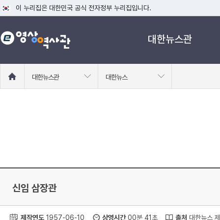
이 누리집은 대한민국 공식 전자정부 누리집입니다.
공식 누리집 주소 확인하기
대한뉴스관
go.kr 주소를 사용하는 누리집은 대한민국 정부기관이 관리하는 누리집입니다
이밖에 or.kr 또는 .kr등 다른 도메인 주소를 사용하고 있다면 아래 URL에
운영중인 공식 누리집보기
홈
대한뉴스관
대한뉴스
으
로
이
동
신임 삼장관
제작연도
1957-06-10
상영시간
00분 41초
출처
대한뉴스 제 