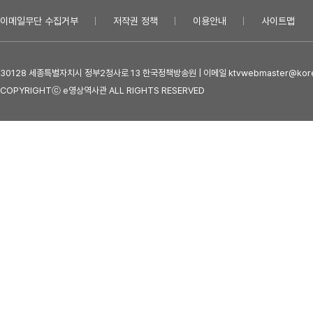
이메일무단 수집거부
저작권 정책
이용안내
사이트맵
30128 세종특별자치시 정부2청사로 13 한국정책방송원 | 이메일 ktvwebmaster@kore
COPYRIGHTⓒ e영상역사관 ALL RIGHTS RESERVED