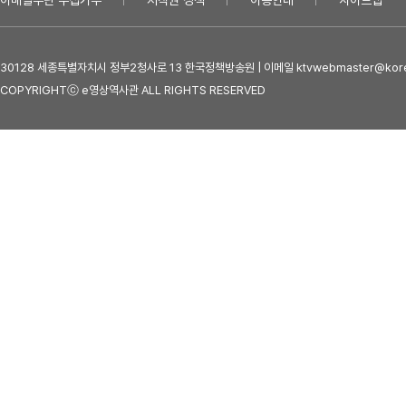
이메일무단 수집거부
저작권 정책
이용안내
사이트맵
30128 세종특별자치시 정부2청사로 13 한국정책방송원 | 이메일 ktvwebmaster@kore
COPYRIGHTⓒ e영상역사관 ALL RIGHTS RESERVED