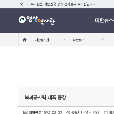
이 누리집은 대한민국 공식 전자정부 누리집입니다.
공식 누리집 주소 확인하기
대한뉴스
go.kr 주소를 사용하는 누리집은 대한민국 정부기관이 관리하는
이밖에 or.kr 또는 .kr등 다른 도메인 주소를 사용하고 있다면
운영중인 공식 누리집보기
홈
대한뉴스관
대한뉴스
으
로
이
동
북괴군사력 대폭 증강
제작연도
1974-03-02
상영시간
01분 59초
출