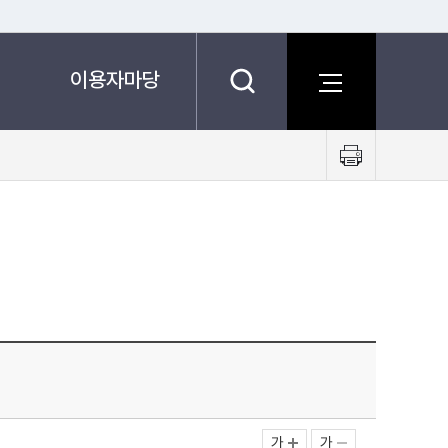
이용자마당
프
린
트
하
기
가
가