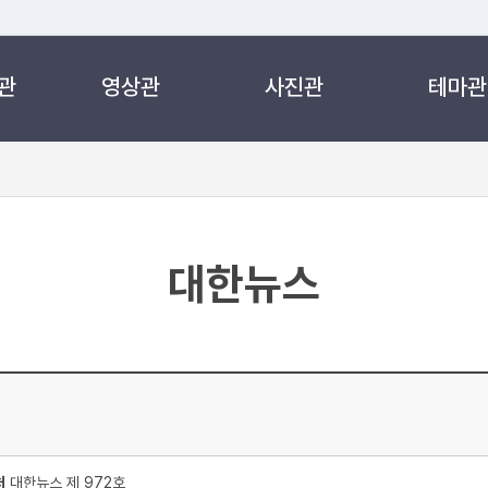
관
영상관
사진관
테마관
 누리집입니다.
 아래 URL에서 도메인 주소를 확인해 보세요
대한뉴스
처
대한뉴스 제 972호