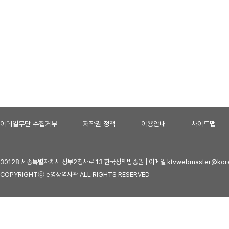
이메일무단 수집거부
저작권 정책
이용안내
사이트맵
30128 세종특별자치시 정부2청사로 13 한국정책방송원 | 이메일 ktvwebmaster@kore
COPYRIGHTⓒ e영상역사관 ALL RIGHTS RESERVED