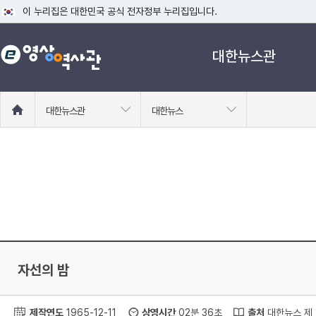
이 누리집은 대한민국 공식 전자정부 누리집입니다.
공식 누리집 주소 확인하기
대한뉴스관
go.kr 주소를 사용하는 누리집은 대한민국 정부기관이 관리하는 누리집입니다
이밖에 or.kr 또는 .kr등 다른 도메인 주소를 사용하고 있다면 아래 URL에
운영중인 공식 누리집보기
홈
대한뉴스관
대한뉴스
으
로
이
동
자선의 밤
제작연도
1965-12-11
상영시간
02분 36초
출처
대한뉴스 제 