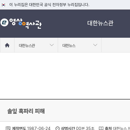
이 누리집은 대한민국 공식 전자정부 누리집입니다.
공식 누리집 주소 확인하기
대한뉴스관
go.kr 주소를 사용하는 누리집은 대한민국 정부기관이 관리하는 누리집입니다
이밖에 or.kr 또는 .kr등 다른 도메인 주소를 사용하고 있다면 아래 URL에
운영중인 공식 누리집보기
홈
대한뉴스관
대한뉴스
으
로
이
동
솔잎 혹파리 피해
제작연도
1987-06-24
상영시간
00분 35초
출처
대한뉴스 제