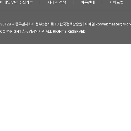
이메일무단 수집거부
저작권 정책
이용안내
사이트맵
30128 세종특별자치시 정부2청사로 13 한국정책방송원 | 이메일 ktvwebmaster@kore
COPYRIGHTⓒ e영상역사관 ALL RIGHTS RESERVED