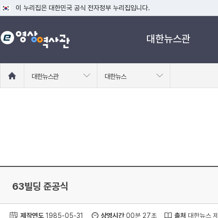
이 누리집은 대한민국 공식 전자정부 누리집입니다.
공식 누리집 주소 확인하기
대한뉴스관
go.kr 주소를 사용하는 누리집은 대한민국 정부기관이 관리하는 누리집입니다
이밖에 or.kr 또는 .kr등 다른 도메인 주소를 사용하고 있다면 아래 URL에
운영중인 공식 누리집보기
홈
대한뉴스관
대한뉴스
으
로
이
동
63빌딩 준공식
제작연도
1985-05-31
상영시간
00분 27초
출처
대한뉴스 제