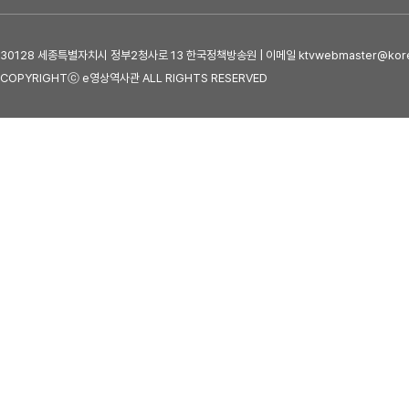
30128 세종특별자치시 정부2청사로 13 한국정책방송원 | 이메일 ktvwebmaster@kore
COPYRIGHTⓒ e영상역사관 ALL RIGHTS RESERVED